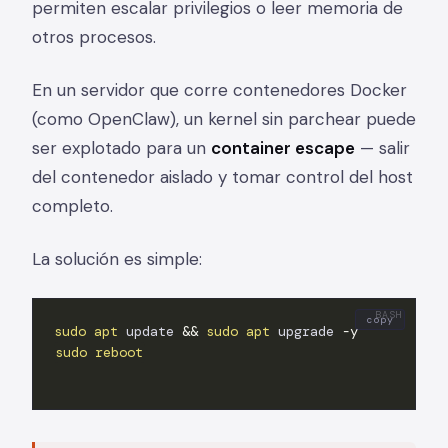
permiten escalar privilegios o leer memoria de
otros procesos.
En un servidor que corre contenedores Docker
(como OpenClaw), un kernel sin parchear puede
ser explotado para un
container escape
— salir
del contenedor aislado y tomar control del host
completo.
La solución es simple:
copy
sudo
apt
 update 
&&
sudo
apt
 upgrade 
-y
sudo
reboot