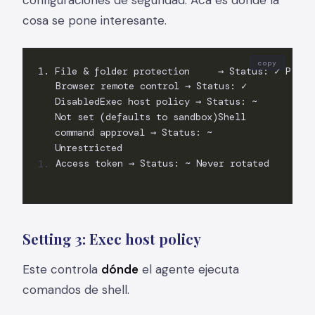
cosa se pone interesante.
copy
Browser remote control → Status: ✓
DisabledExec host policy → Status: ~
Not set (defaults to sandbox)Shell
command approval → Status: ~
Unrestricted
Access token → Status: ~ Never rotated
Setting 3: Exec host policy
Este controla
dónde
el agente ejecuta
comandos de shell.