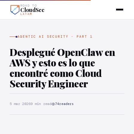
ROAD TO
CloudSec
LATAM
AGENTIC AI SECURITY · PART 1
Desplegué OpenClaw en
AWS y esto es lo que
encontré como Cloud
Security Engineer
5 mar 2026
9 min read
74
readers