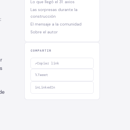
Lo que llegó el 31: axios
Las sorpresas durante la
construcción
:
El mensaje a la comunidad
Sobre el autor
COMPARTIR
r
↗
Copiar link
s
𝕏
Tweet
in
LinkedIn
 de