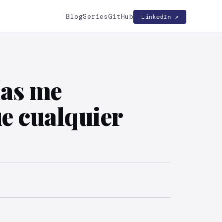
Blog
Series
GitHub
LinkedIn ↗
ías me
e cualquier