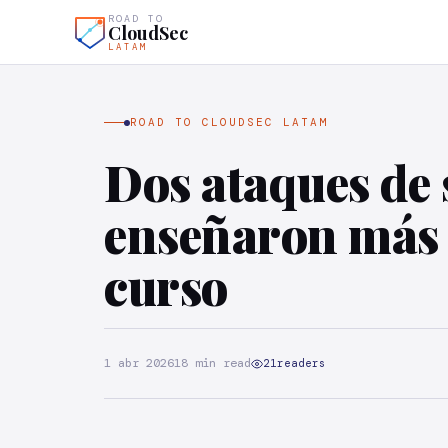
ROAD TO
CloudSec
LATAM
ROAD TO CLOUDSEC LATAM
Dos ataques de 
enseñaron más 
curso
1 abr 2026
18 min read
21
readers