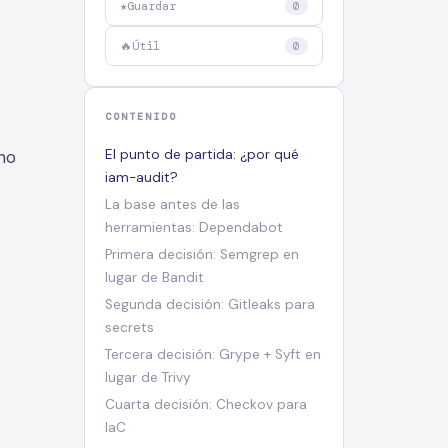
★
Guardar
0
🔥
Útil
0
CONTENIDO
 no
El punto de partida: ¿por qué
iam-audit?
La base antes de las
herramientas: Dependabot
Primera decisión: Semgrep en
lugar de Bandit
Segunda decisión: Gitleaks para
secrets
Tercera decisión: Grype + Syft en
lugar de Trivy
Cuarta decisión: Checkov para
IaC