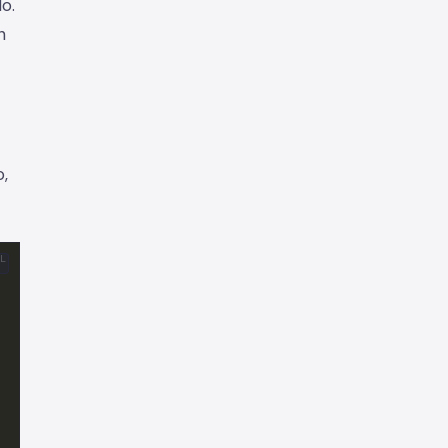
o.
n
,