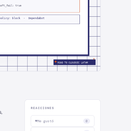
REACCIONES
s,
♥
Me gustó
0