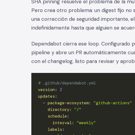
SHA pinning resuelve el problema de la muta
Pero crea otro problema: un digest fijo no s
una corrección de seguridad importante, el p
indefinidamente hasta que alguien se acuerd
Dependabot cierra ese loop. Configurado p
pipeline y abre un PR automáticamente cua
con el changelog, listo para revisar y aprob
# .github/dependabot.yml
version
:
2
updates
:
-
package-ecosystem
:
"github-actions"
directory
:
"/"
schedule
:
interval
:
"weekly"
labels
: