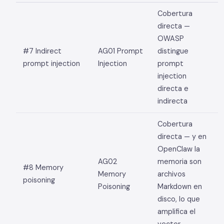
Cobertura
directa —
OWASP
#7 Indirect
AG01 Prompt
distingue
prompt injection
Injection
prompt
injection
directa e
indirecta
Cobertura
directa — y en
OpenClaw la
AG02
memoria son
#8 Memory
Memory
archivos
poisoning
Poisoning
Markdown en
disco, lo que
amplifica el
vector