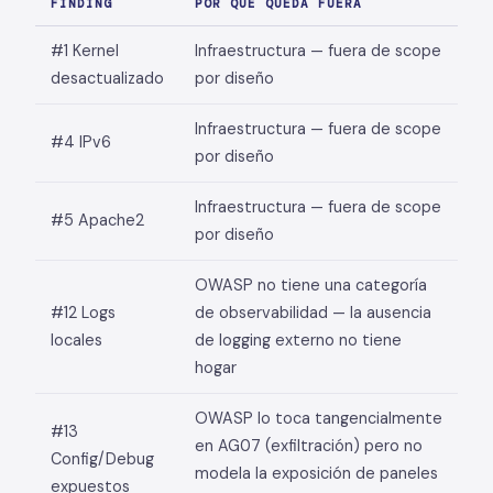
FINDING
POR QUÉ QUEDA FUERA
#1 Kernel
Infraestructura — fuera de scope
desactualizado
por diseño
Infraestructura — fuera de scope
#4 IPv6
por diseño
Infraestructura — fuera de scope
#5 Apache2
por diseño
OWASP no tiene una categoría
#12 Logs
de observabilidad — la ausencia
locales
de logging externo no tiene
hogar
OWASP lo toca tangencialmente
#13
en AG07 (exfiltración) pero no
Config/Debug
modela la exposición de paneles
expuestos