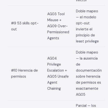
Doble mapeo
AG03 Tool
— el modelo
Misuse +
#9 53 skills opt-
opt-out
AG09 Over-
out
invierte el
Permissioned
principio de
Agents
least privilege
Doble mapeo
AG04
— la ausencia
Privilege
de
#10 Herencia de
Escalation +
documentación
permisos
AG05 Unsafe
sobre herencia
Agent
de permisos es
Chaining
exactamente
AG05
Parcial — los