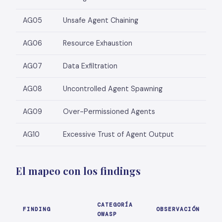
AG05
Unsafe Agent Chaining
AG06
Resource Exhaustion
AG07
Data Exfiltration
AG08
Uncontrolled Agent Spawning
AG09
Over-Permissioned Agents
AG10
Excessive Trust of Agent Output
El mapeo con los findings
CATEGORÍA
FINDING
OBSERVACIÓN
OWASP