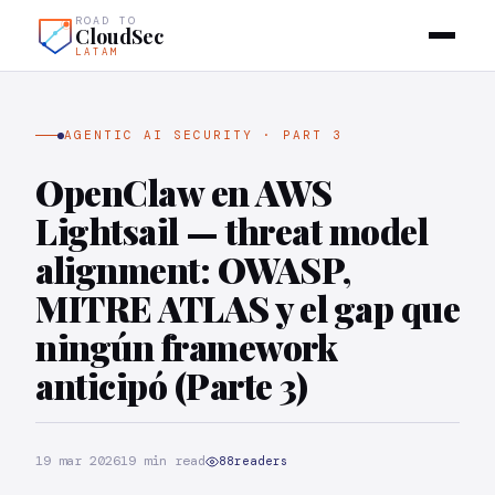
ROAD TO
CloudSec
LATAM
AGENTIC AI SECURITY · PART 3
OpenClaw en AWS
Lightsail — threat model
alignment: OWASP,
MITRE ATLAS y el gap que
ningún framework
anticipó (Parte 3)
19 mar 2026
19 min read
88
readers